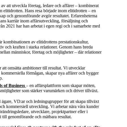
 av att utveckla företag, ledare och affärer – kombinerat
 elitidrotten.
Hans resa började inom elitidrotten – en
rskap och genomförande avgör resultatet. Erfarenheterna
ans karriär inom affärsutveckling, försäljning och
ån 2021 har han arbetat i egen regi och i samarbete med
r kombinationen av elitidrottens prestationskultur,
tiv och kraften i starka relationer. Genom hans breda
ellan människor, företag och möjligheter – där relationer
 att omsätta ambitioner till resultat. Vi utvecklar
n kommersiella förmågan, skapar nya affärer och bygger
ap.
s of Business
– en affärsplattform som skapar möten,
smöjligheter som stärker varumärken och driver tillväxt.
 ägare, VD:ar och ledningsgrupper för att skapa tillväxt
och kommersiell utveckling. Vi arbetar nära våra kunder
örändringsledare, utvecklare, projektpartner eller i
egi till genomförande och mätbara resultat.