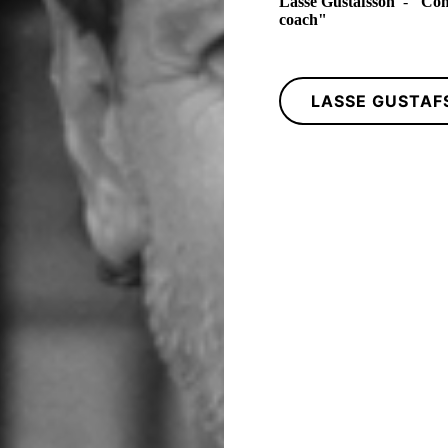
Lasse
Gustafsson
-
"
Com
coach"
LASSE GUSTAF