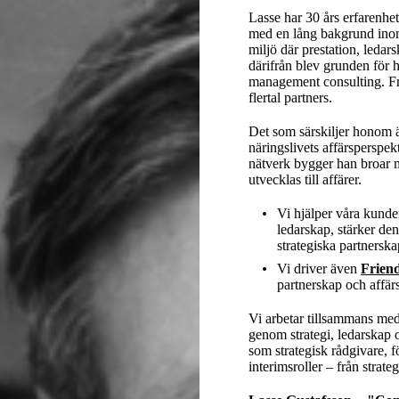
Lasse har 30 års erfarenhet
med en lång bakgrund inom
miljö där prestation, leda
därifrån blev grunden för h
management consulting. Fr
flertal partners.
Det som särskiljer honom ä
näringslivets affärsperspek
nätverk bygger han broar m
utvecklas till affärer.
Vi hjälper våra kunder
ledarskap, stärker de
strategiska partnersk
Vi driver även
Friend
partnerskap och affär
Vi arbetar tillsammans med
genom strategi, ledarskap 
som strategisk rådgivare, f
interimsroller – från strat