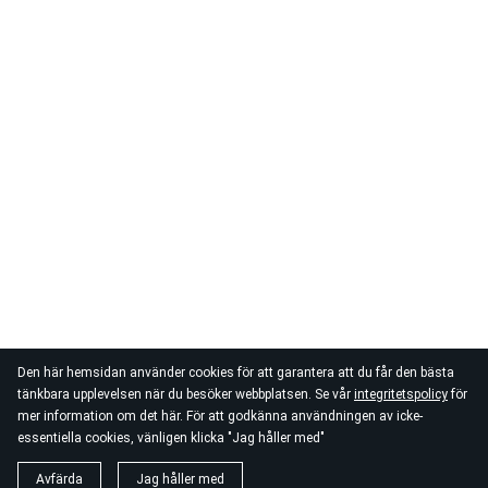
Den här hemsidan använder cookies för att garantera att du får den bästa
tänkbara upplevelsen när du besöker webbplatsen. Se vår
integritetspolicy
för
mer information om det här. För att godkänna användningen av icke-
essentiella cookies, vänligen klicka "Jag håller med"
Avfärda
Jag håller med