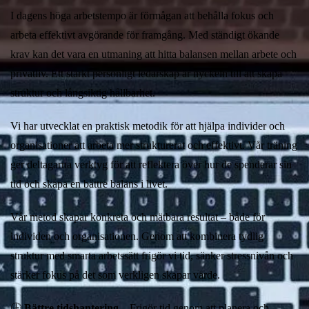
I dagens höga arbetstempo är förmågan att behålla fokus och
arbeta effektivt avgörande för framgång. Med ständigt ökande
krav kan det vara en utmaning att hitta balansen mellan arbete och
privatliv. Ett starkt personligt ledarskap är nyckeln till att skapa
struktur och långsiktig hållbarhet.
Vi har utvecklat en praktisk metodik för att hjälpa individer och
organisationer att arbeta mer strukturerat och effektivt. Vår träning
ger deltagarna verktyg för att reflektera över hur de spenderar sin
tid och skapa en bättre balans i livet.
Vår metod skapar konkreta och mätbara resultat – både för
individen och organisationen. Genom att kombinera tydlig
struktur med smarta arbetssätt frigör vi tid, sänker stressnivån och
stärker fokus på det som verkligen skapar värde.
🕒
Bättre tidshantering
– Frigör tid genom att planera och