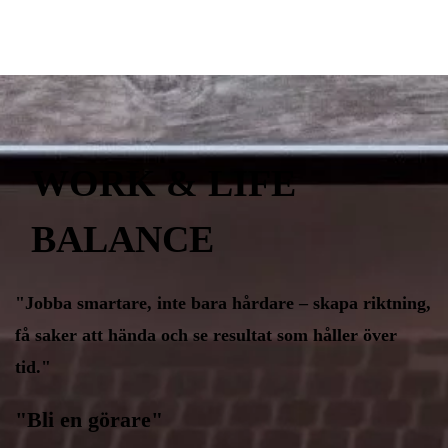
WORK & LIFE
BALANCE
"Jobba smartare, inte bara hårdare – skapa riktning,
få saker att hända och se resultat som håller över
tid."
"Bli en görare"