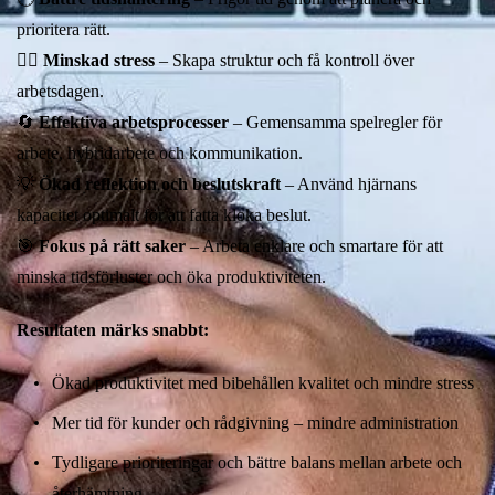
prioritera rätt.
🧘‍♂️
Minskad stress
– Skapa struktur och få kontroll över
arbetsdagen.
🔄
Effektiva arbetsprocesser
– Gemensamma spelregler för
arbete, hybridarbete och kommunikation.
💡
Ökad reflektion och beslutskraft
– Använd hjärnans
kapacitet optimalt för att fatta kloka beslut.
🎯
Fokus på rätt saker
– Arbeta enklare och smartare för att
minska tidsförluster och öka produktiviteten.
Resultaten märks snabbt:
Ökad produktivitet med bibehållen kvalitet och mindre stress
Mer tid för kunder och rådgivning – mindre administration
Tydligare prioriteringar och bättre balans mellan arbete och
återhämtning